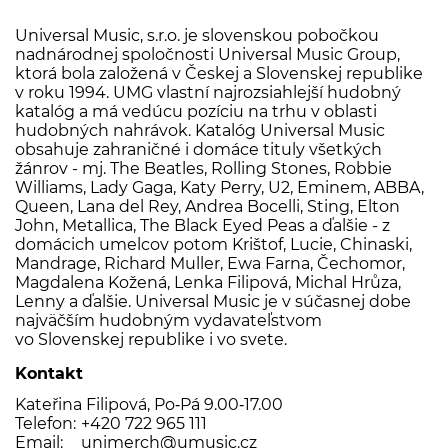
Universal Music, s.r.o. je slovenskou pobočkou
nadnárodnej spoločnosti Universal Music Group,
ktorá bola založená v Českej a Slovenskej republike
v roku 1994. UMG vlastní najrozsiahlejší hudobný
katalóg a má vedúcu pozíciu na trhu v oblasti
hudobných nahrávok. Katalóg Universal Music
obsahuje zahraničné i domáce tituly všetkých
žánrov - mj. The Beatles, Rolling Stones, Robbie
Williams, Lady Gaga, Katy Perry, U2, Eminem, ABBA,
Queen, Lana del Rey, Andrea Bocelli, Sting, Elton
John, Metallica, The Black Eyed Peas a ďalšie - z
domácich umelcov potom Krištof, Lucie, Chinaski,
Mandrage, Richard Muller, Ewa Farna, Čechomor,
Magdalena Kožená, Lenka Filipová, Michal Hrůza,
Lenny a ďalšie. Universal Music je v súčasnej dobe
najväčším hudobným vydavateľstvom
vo Slovenskej republike i vo svete.
Kontakt
Kateřina Filipová, Po‑Pá 9.00‑17.00
Telefon:
+420 722 965 111
Email:
unimerch@umusic.cz