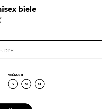
isex biele
X
vr. DPH
VEĽKOSTI