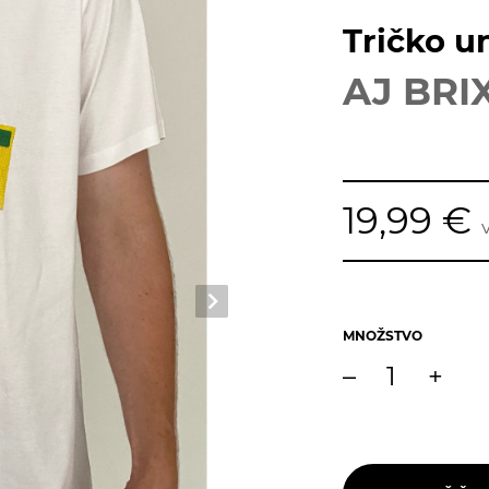
Tričko un
AJ BRI
19,99 €
MNOŽSTVO
–
+